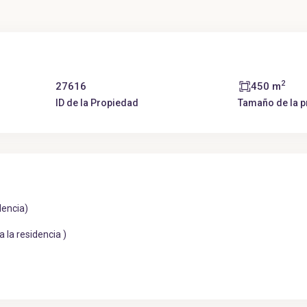
2
27616
450 m
ID de la Propiedad
Tamaño de la 
lencia)
 la residencia )