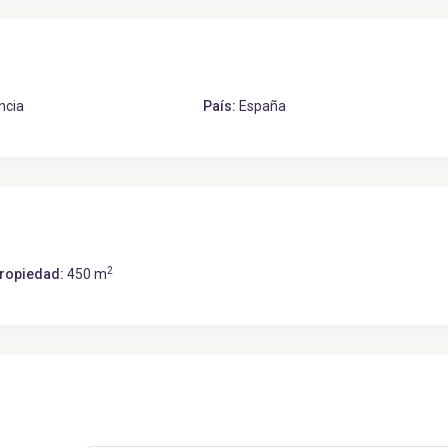
ncia
País:
España
2
ropiedad:
450 m