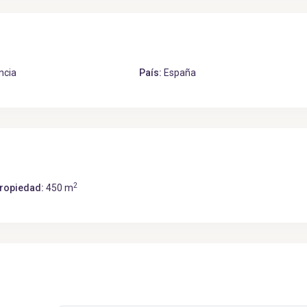
ncia
País:
España
2
ropiedad:
450 m