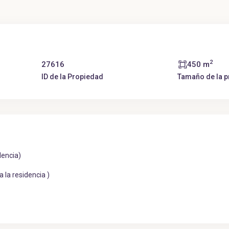
2
27616
450 m
ID de la Propiedad
Tamaño de la 
lencia)
 la residencia )